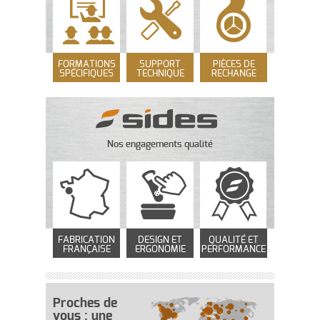
FORMATIONS
SUPPORT
PIÈCES DE
SPÉCIFIQUES
TECHNIQUE
RECHANGE
Nos engagements qualité
FABRICATION
DESIGN ET
QUALITÉ ET
FRANÇAISE
ERGONOMIE
PERFORMANCE
Proches de
vous : une