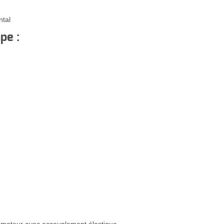
ntal
pe :