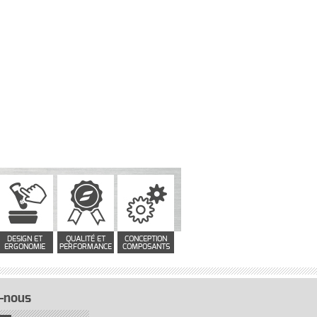
DESIGN ET
QUALITÉ ET
CONCEPTION
ERGONOMIE
PERFORMANCE
COMPOSANTS
-nous