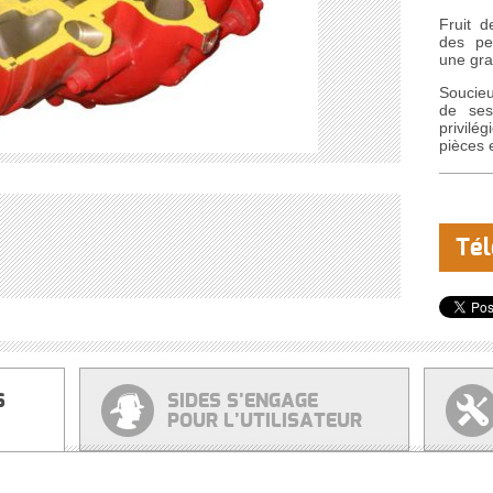
Fruit d
des pe
une gra
Soucieux
de ses
privilé
pièces 
Tél
S
SIDES S’ENGAGE
POUR L’UTILISATEUR