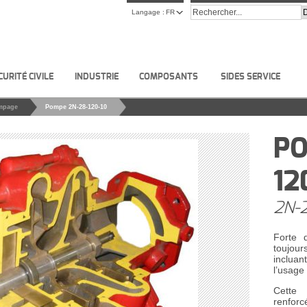
Langage :
FR
CURITÉ CIVILE
INDUSTRIE
COMPOSANTS
SIDES SERVICE
mpage
Pompe 2N-28-120-10
PO
12
2N-2
Forte 
toujour
incluan
l’usage
Cette 
renforc