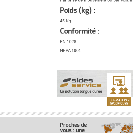
Par prise de mouvement ou par volant
Poids (kg) :
45 Kg
Conformité :
EN 1028
NFPA 1901
La solution longue durée
FORMATIONS
SPÉCIFIQUES
Proches de
vous : une