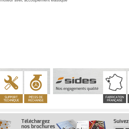
 moteur avec accouplement élastique
Nos engagements qualité
SUPPORT
PIÈCES DE
FABRICATION
TECHNIQUE
RECHANGE
FRANÇAISE
Téléchargez
Suivez
nos brochures