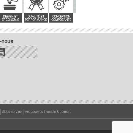
DESIGN ET
QUALITÉ ET
CONCEPTION
ERGONOMIE
PERFORMANCE
COMPOSANTS
-nous
Sides service
Accessoires incendie & secours