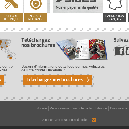
Nos engagements qualité
SUPPORT
PIÈCES DE
FABRICATION
TECHNIQUE
RECHANGE
FRANÇAISE
Téléchargez
Suivez
nos brochures
e contre
Besoin d’informations détaillées sur nos véhicules
Sides.
de lutte contre l’incendie ?
Téléchargez nos brochures
Société
Aéroportuaire
Sécurité civile
Industrie
Composants
Afficher l'arborescence détaillée