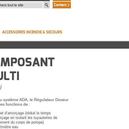
Contact
ACCESSOIRES INCENDIE & SECOURS
OMPOSANT
LTI
i
 système ADA, le Régulateur Doseur
les fonctions de :
pet d’amorçage (réduit le temps
rçage en isolant les tuyauteries de
lement du corps de pompe)
itmètre eau