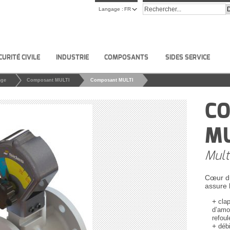
Langage :
FR
CURITÉ CIVILE
INDUSTRIE
COMPOSANTS
SIDES SERVICE
age
Composant MULTI
Composant MULTI
C
MU
Mult
Cœur du
assure 
cla
d’amo
refou
déb