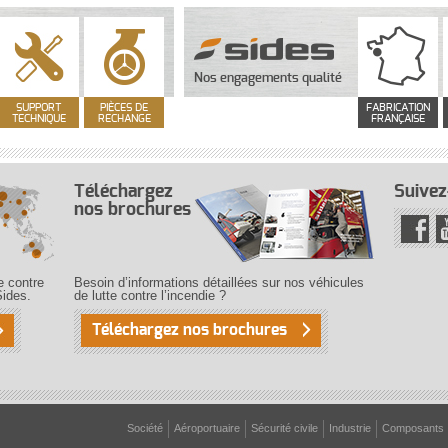
Nos engagements qualité
SUPPORT
PIÈCES DE
FABRICATION
TECHNIQUE
RECHANGE
FRANÇAISE
Téléchargez
Suivez
nos brochures
e contre
Besoin d’informations détaillées sur nos véhicules
Sides.
de lutte contre l’incendie ?
Téléchargez nos brochures
Société
Aéroportuaire
Sécurité civile
Industrie
Composants