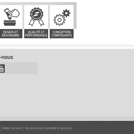
DESIGN ET
QUALITÉ ET
CONCEPTION
ERGONOMIE
PERFORMANCE
COMPOSANTS
-nous
Sides service
Accessoires incendie & secours