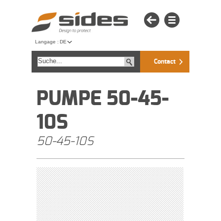
Langage :
DE
Contact
PUMPE 50-45-
10S
50-45-10S